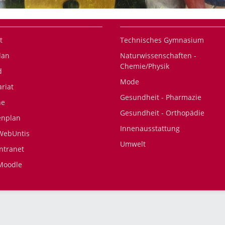
t
Technisches Gymnasium
lan
Naturwissenschaften -
Chemie/Physik
d
Mode
ariat
Gesundheit - Pharmazie
ne
Gesundheit - Orthopädie
enplan
Innenausstattung
WebUntis
Umwelt
Intranet
Moodle