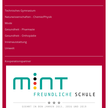
Technisches Gymnasium
Naturwissenschaften - Chemie/Physik
Mode
Gesundheit - Pharmazie
Gesundheit - Orthopädie
Innenausstattung
Umwelt
Kooperationspartner