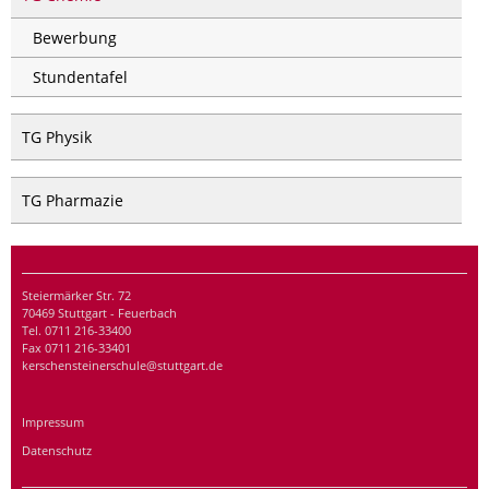
Bewerbung
Stundentafel
TG Physik
TG Pharmazie
Steiermärker Str. 72
70469 Stuttgart - Feuerbach
Tel. 0711 216-33400
Fax 0711 216-33401
kerschensteinerschule@stuttgart.de
Impressum
Datenschutz