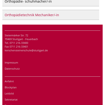
Orthopädie- schuhmacher/-in
Orthopädietechnik Mechaniker/-in
Steiermärker Str. 72
70469 Stuttgart - Feuerbach
Tel. 0711 216-33400
Fax 0711 216-33401
kerschensteinerschule@stuttgart.de
Impressum
Datenschutz
Anfahrt
Blockplan
Leitbild
Sekretariat