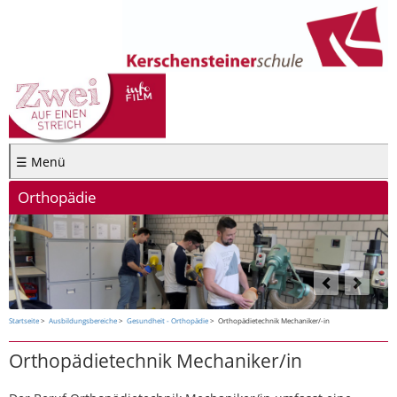
☰ Menü
Orthopädie
Startseite
Ausbildungsbereiche
Gesundheit - Orthopädie
Orthopädietechnik Mechaniker/-in
Orthopädietechnik Mechaniker/in