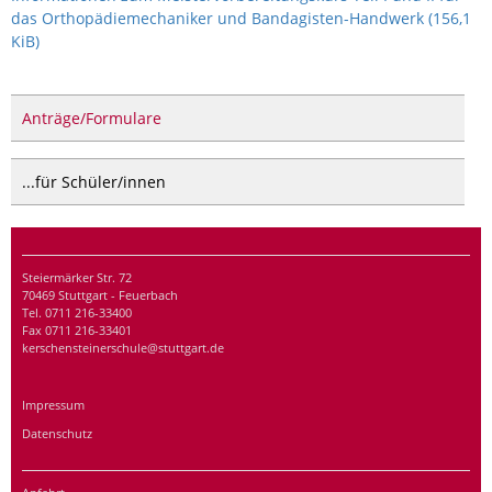
das Orthopädiemechaniker und Bandagisten-Handwerk
(156,1
KiB)
Anträge/Formulare
...für Schüler/innen
Steiermärker Str. 72
70469 Stuttgart - Feuerbach
Tel. 0711 216-33400
Fax 0711 216-33401
kerschensteinerschule@stuttgart.de
Impressum
Datenschutz