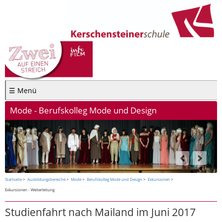
☰ Menü
Mode - Berufskolleg Mode und Design
Startseite
Ausbildungsbereiche
Mode
Berufskolleg Mode und Design
Exkursionen
Exkursionen - Weiterleitung
Studienfahrt nach Mailand im Juni 2017