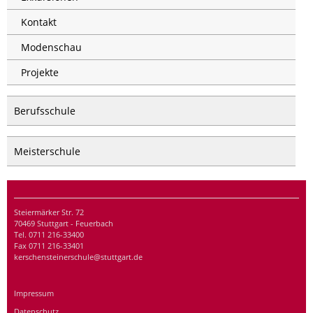
Kontakt
Modenschau
Projekte
Berufsschule
Meisterschule
Steiermärker Str. 72
70469 Stuttgart - Feuerbach
Tel. 0711 216-33400
Fax 0711 216-33401
kerschensteinerschule@stuttgart.de
Impressum
Datenschutz