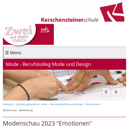
☰ Menü
Mode - Berufskolleg Mode und Design
Startseite
Ausbildungsbereiche
Mode
Berufskolleg Mode und Design
Modenschau
Modenschau - Weiterleitung
Modenschau 2023 "Emotionen"