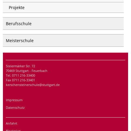
Projekte
Berufsschule
Meisterschule
Steiermärker Str. 72
70469 Stuttgart - Feuerbach
Tel. 0711 216-33400
Fax 0711 216-33401
kerschensteinerschule@stuttgart.de
Impressum
Datenschutz
Anfahrt
Blockplan