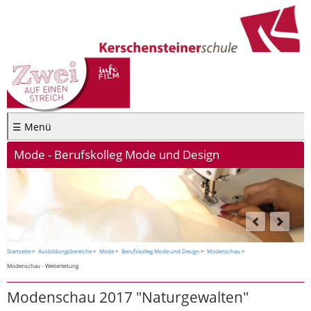
☰ Menü
Mode - Berufskolleg Mode und Design
Startseite
Ausbildungsbereiche
Mode
Berufskolleg Mode und Design
Modenschau
Modenschau - Weiterleitung
Modenschau 2017 "Naturgewalten"