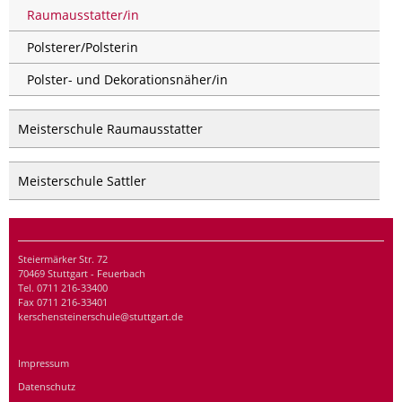
Raumausstatter/in
Polsterer/Polsterin
Polster- und Dekorationsnäher/in
Meisterschule Raumausstatter
Meisterschule Sattler
Steiermärker Str. 72
70469 Stuttgart - Feuerbach
Tel. 0711 216-33400
Fax 0711 216-33401
kerschensteinerschule@stuttgart.de
Impressum
Datenschutz