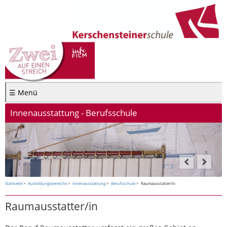
☰ Menü
Innenausstattung - Berufsschule
Startseite
Ausbildungsbereiche
Innenausstattung
Berufsschule
Raumausstatter/in
Raumausstatter/in