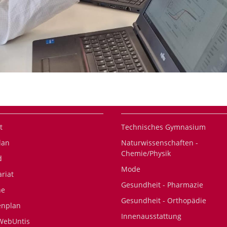
t
Technisches Gymnasium
lan
Naturwissenschaften -
Chemie/Physik
d
Mode
ariat
Gesundheit - Pharmazie
ne
Gesundheit - Orthopädie
enplan
Innenausstattung
WebUntis