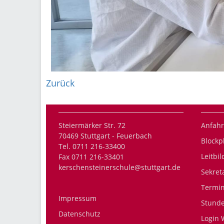
Zurück
Steiermärker Str. 72
Anfahr
70469 Stuttgart - Feuerbach
Blockp
Tel. 0711 216-33400
Leitbil
Fax 0711 216-33401
kerschensteinerschule@stuttgart.de
Sekret
Termi
Impressum
Stund
Datenschutz
Login 